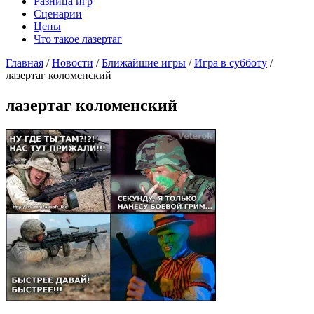
Разница игр
Сценарии
Цены
Что такое лазертаг
Главная
/
Новости
/
Ближайшие игры
/
Игра в субботу
/
лазертаг коломенский
лазертаг коломенский