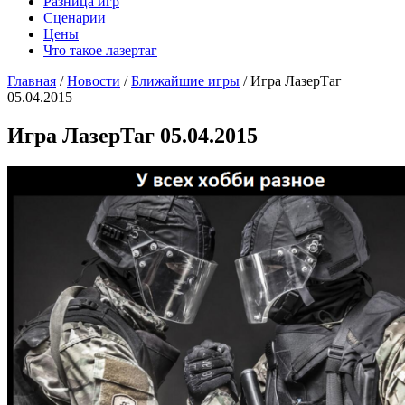
Разница игр
Сценарии
Цены
Что такое лазертаг
Главная
/
Новости
/
Ближайшие игры
/
Игра ЛазерТаг
05.04.2015
Игра ЛазерТаг 05.04.2015