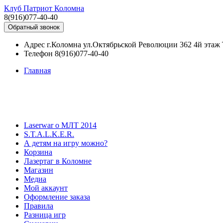
Клуб Патриот Коломна
8(916)077-40-40
Обратный звонок
Адрес
г.Коломна ул.Октябрьской Революции 362 4й эта
Телефон
8(916)077-40-40
Главная
Laserwar о МЛТ 2014
S.T.A.L.K.E.R.
А детям на игру можно?
Корзина
Лазертаг в Коломне
Магазин
Медиа
Мой аккаунт
Оформление заказа
Правила
Разница игр