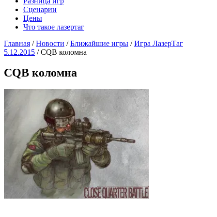
Разница игр
Сценарии
Цены
Что такое лазертаг
Главная
/
Новости
/
Ближайшие игры
/
Игра ЛазерТаг
5.12.2015
/
CQB коломна
CQB коломна