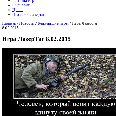
Разница игр
Сценарии
Цены
Что такое лазертаг
Главная
/
Новости
/
Ближайшие игры
/
Игра ЛазерТаг
8.02.2015
Игра ЛазерТаг 8.02.2015