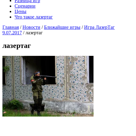
Разница игр
Сценарии
Цены
Что такое лазертаг
Главная
/
Новости
/
Ближайшие игры
/
Игра ЛазерТаг
9.07.2017
/
лазертаг
лазертаг