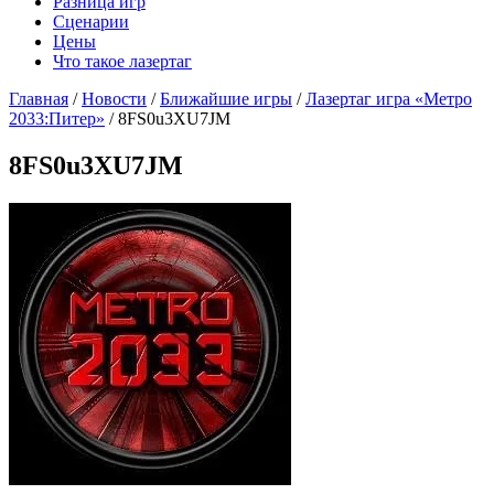
Разница игр
Сценарии
Цены
Что такое лазертаг
Главная
/
Новости
/
Ближайшие игры
/
Лазертаг игра «Метро
2033:Питер»
/
8FS0u3XU7JM
8FS0u3XU7JM