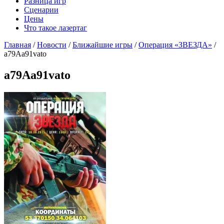
Разница игр
Сценарии
Цены
Что такое лазертаг
Главная
/
Новости
/
Ближайшие игры
/
Операция «ЗВЕЗДА»
/
a79Aa91vato
a79Aa91vato