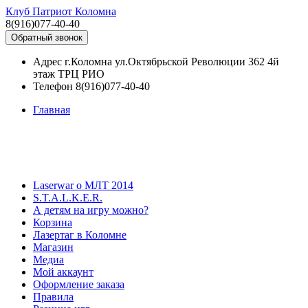
Клуб Патриот Коломна
8(916)077-40-40
Обратный звонок
Адрес
г.Коломна ул.Октябрьской Революции 362 4й
этаж ТРЦ РИО
Телефон
8(916)077-40-40
Главная
Laserwar о МЛТ 2014
S.T.A.L.K.E.R.
А детям на игру можно?
Корзина
Лазертаг в Коломне
Магазин
Медиа
Мой аккаунт
Оформление заказа
Правила