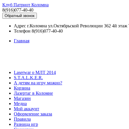
Клуб Патриот Коломна
8(916)077-40-40
Обратный звонок
Адрес
г.Коломна ул.Октябрьской Революции 362 4й эта
Телефон
8(916)077-40-40
Главная
Laserwar о МЛТ 2014
S.T.A.L.K.E.R.
А детям на игру можно?
Корзина
Лазертаг в Коломне
Магазин
Медиа
Мой аккаунт
Оформление заказа
Правила
Разница игр