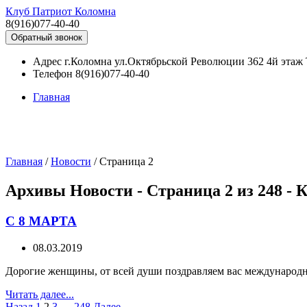
Клуб Патриот Коломна
8(916)077-40-40
Обратный звонок
Адрес
г.Коломна ул.Октябрьской Революции 362 4й эта
Телефон
8(916)077-40-40
Главная
Главная
/
Новости
/
Страница 2
Архивы Новости - Страница 2 из 248 -
C 8 МАРТА
08.03.2019
Дорогие женщины, от всей души поздравляем вас международ
Читать далее...
Назад
1
2
3
…
248
Далее