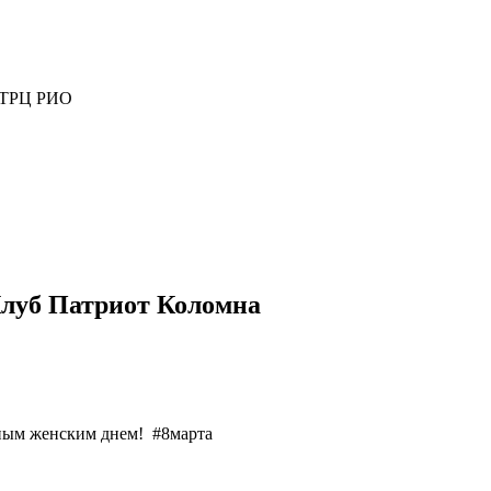
ж ТРЦ РИО
 Клуб Патриот Коломна
ным женским днем! #8марта