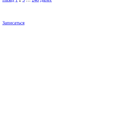
Пагинация
записей
Записаться