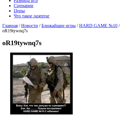
Разница игр
Сценарии
Цены
Что такое лазертаг
Главная
/
Новости
/
Ближайшие игры
/
HARD GAME №10
/
oR19tywnq7s
oR19tywnq7s