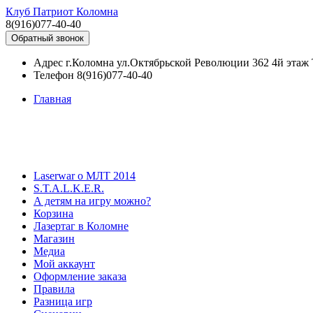
Клуб Патриот Коломна
8(916)077-40-40
Обратный звонок
Адрес
г.Коломна ул.Октябрьской Революции 362 4й эта
Телефон
8(916)077-40-40
Главная
Laserwar о МЛТ 2014
S.T.A.L.K.E.R.
А детям на игру можно?
Корзина
Лазертаг в Коломне
Магазин
Медиа
Мой аккаунт
Оформление заказа
Правила
Разница игр