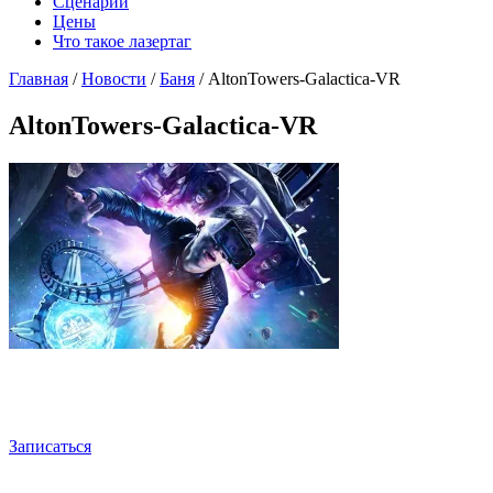
Сценарии
Цены
Что такое лазертаг
Главная
/
Новости
/
Баня
/
AltonTowers-Galactica-VR
AltonTowers-Galactica-VR
Записаться