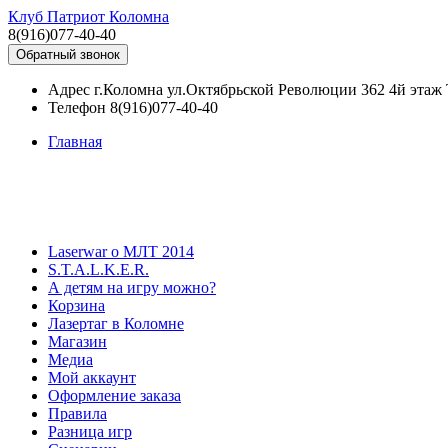
Клуб Патриот Коломна
8(916)077-40-40
Обратный звонок
Адрес
г.Коломна ул.Октябрьской Революции 362 4й эта
Телефон
8(916)077-40-40
Главная
Laserwar о МЛТ 2014
S.T.A.L.K.E.R.
А детям на игру можно?
Корзина
Лазертаг в Коломне
Магазин
Медиа
Мой аккаунт
Оформление заказа
Правила
Разница игр